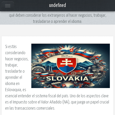
Calcular IVA en Eslovaquia: Una Guía Completa
undefined
IVA en Eslovaquia y conoce qué impuestos se pagan, cuáles están exentos y
qué deben considerar los extranjeros al hacer negocios, trabajar,
trasladarse o aprender el idioma.
Si estás
considerando
hacer negocios,
trabajar,
trasladarte o
aprender el
idioma en
Eslovaquia, es
esencial entender el sistema fiscal del país. Uno de los aspectos clave
es el Impuesto sobre el Valor Añadido (IVA), que juega un papel crucial
en las transacciones comerciales.