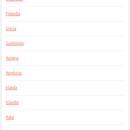
Finlandia
Grecia
Guatemala
Hungria
Honduras
Irlanda
Islandia
Italia