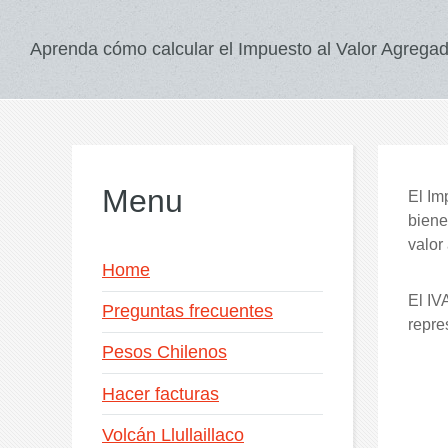
Aprenda cómo calcular el Impuesto al Valor Agregad
Menu
El Im
biene
valor
Home
El IV
Preguntas frecuentes
repre
Pesos Chilenos
Hacer facturas
Volcán Llullaillaco