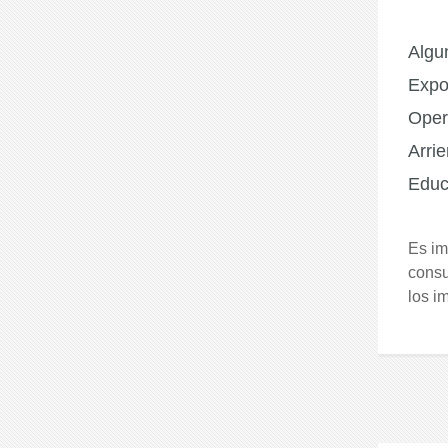
Algu
Expo
Oper
Arri
Educ
Es im
consu
los i