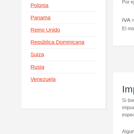
Por e
Polonia
Panama
IVA 
El mo
Reino Unido
República Dominicana
Suiza
Rusia
Venezuela
Im
Si bi
impue
espec
Algun