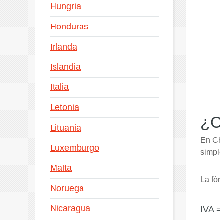
Hungria
Honduras
Irlanda
Islandia
Italia
Letonia
¿C
Lituania
En Ch
Luxemburgo
simpl
Malta
La fó
Noruega
Nicaragua
IVA =