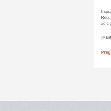
Esper
Recue
adici
¡Mant
Preg