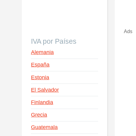
Ads
IVA por Países
Alemania
España
Estonia
El Salvador
Finlandia
Grecia
Guatemala